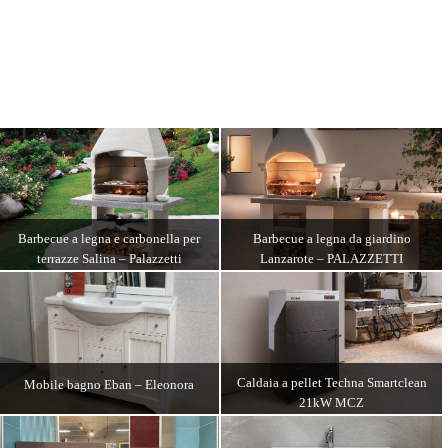
Barbecue a legna da giardino
Barbecue a legna e carbonella per
Lanzarote – PALAZZETTI
terrazze Salina – Palazzetti
DETTAGLI
DETTAGLI
Caldaia a pellet Techna Smartclean
Mobile bagno Eban – Eleonora
21kW MCZ