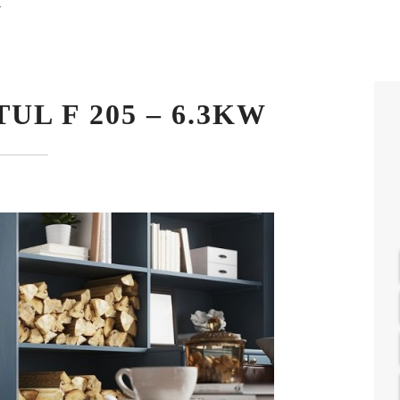
W
UL F 205 – 6.3KW