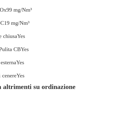
NOx99 mg/Nm³
GC19 mg/Nm³
 chiusaYes
Pulita CBYes
 esternaYes
i cenereYes
 altrimenti su ordinazione