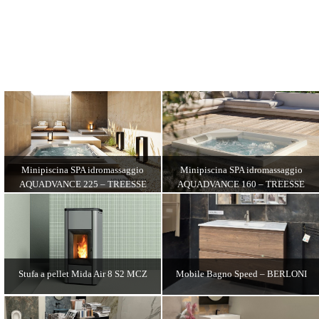
Minipiscina SPA idromassaggio
Minipiscina SPA idromassaggio
AQUADVANCE 225 – TREESSE
AQUADVANCE 160 – TREESSE
DETTAGLI
DETTAGLI
Stufa a pellet Mida Air 8 S2 MCZ
Mobile Bagno Speed – BERLONI