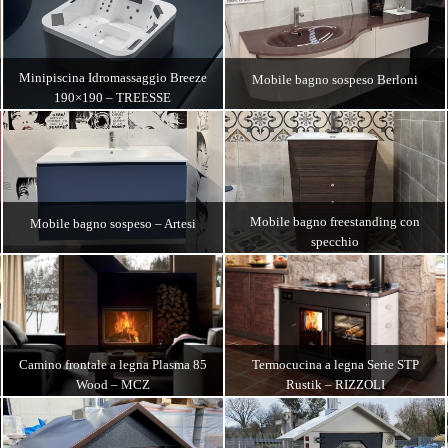
DETTAGLI
DETTAGLI
Minipiscina Idromassaggio Breeze
Mobile bagno sospeso Berloni
190×190 – TREESSE
DETTAGLI
DETTAGLI
Mobile bagno freestanding con
Mobile bagno sospeso – Artesi
specchio
DETTAGLI
DETTAGLI
Camino frontale a legna Plasma 85
Termocucina a legna Serie STP
Wood – MCZ
Rustik – RIZZOLI