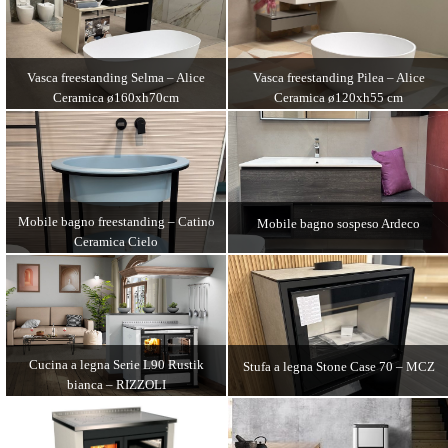
DETTAGLI
DETTAGLI
Vasca freestanding Pilea – Alice
Vasca freestanding Selma – Alice
Ceramica ø120xh55 cm
Ceramica ø160xh70cm
DETTAGLI
DETTAGLI
Mobile bagno freestanding – Catino
Mobile bagno sospeso Ardeco
Ceramica Cielo
DETTAGLI
DETTAGLI
Cucina a legna Serie L90 Rustik
Stufa a legna Stone Case 70 – MCZ
bianca – RIZZOLI
DETTAGLI