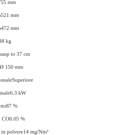
755 mm
a521 mm
tà472 mm
38 kg
naup to 37 cm
iØ 150 mm
ionaleSuperiore
inale6.3 kW
nto87 %
i CO0.05 %
o in polvere14 mg/Nm³