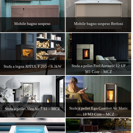
DETTAGLI
DETTAGLI
Mobile bagno sospeso
Mobile bagno sospeso Berloni
DETTAGLI
DETTAGLI
Stufa a pellet Feel Airmatic 12 UP
Stufa a legna JØTUL F 205 – 6.3kW
M1 Core – MCZ
DETTAGLI
DETTAGLI
Stufa a pellet Ego Comfort Air Matic
Stufa a pellet Alea Air 7 S1 – MCZ
10 M3 Core – MCZ
DETTAGLI