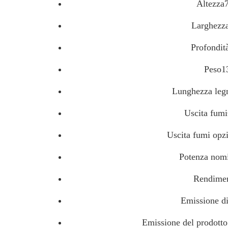
Altezza
Larghezz
Profondi
Peso1
Lunghezza leg
Uscita fum
Uscita fumi opz
Potenza nom
Rendime
Emissione d
Emissione del prodott