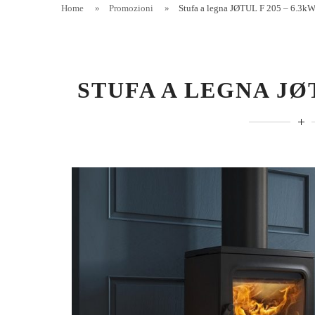
Home
»
Promozioni
»
Stufa a legna JØTUL F 205 – 6.3k
STUFA A LEGNA JØT